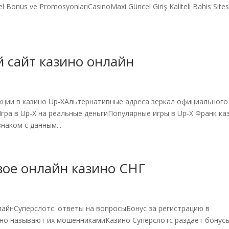
el Bonus ve PromosyonlarıCasinoMaxi Güncel Giriş Kaliteli Bahis Sites
й сайт казино онлайн
кции в казино Up-XАльтернативные адреса зеркал официального
гра в Up-X на реальные деньгиПопулярные игры в Up-X Франк ка
наком с данным...
вое онлайн казино СНГ
айнСуперслотс: ответы на вопросыБонус за регистрацию в
но называют их мошенникамиКазино Суперслотс раздает бонус