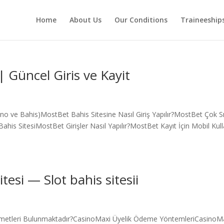
Home
About Us
Our Conditions
Traineeship
 Güncel Giris ve Kayit
no ve Bahis)MostBet Bahis Sitesine Nasıl Giriş Yapılır?MostBet Çok S
ahis SitesiMostBet Girişler Nasıl Yapılır?MostBet Kayıt İçin Mobil Kulla
esi — Slot bahis sitesii
Hizmetleri Bulunmaktadır?CasinoMaxi Üyelik Ödeme YöntemleriCasinoM