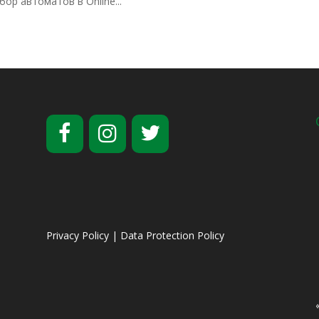
ор автоматов в Online...
Privacy Policy
|
Data Protection Policy