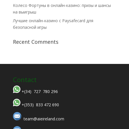
Колесо Фортуны в онлайн-казино: призы и шансы
на выигрыш
Лучшие онлайн-казино с Paysafecard для
безопасной игры
Recent Comments
Contact
+(34) 727 780 296
+(353) 833 472 690
team@aieireland.com