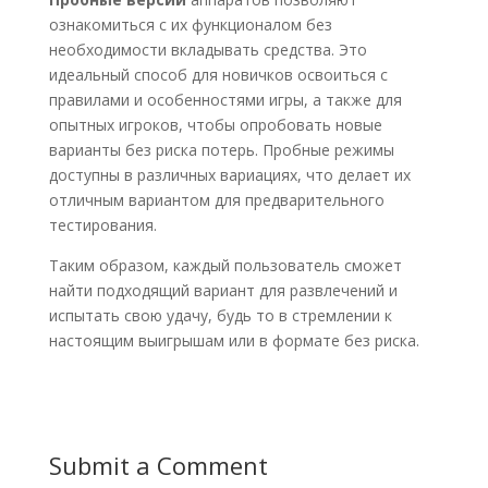
ознакомиться с их функционалом без
необходимости вкладывать средства. Это
идеальный способ для новичков освоиться с
правилами и особенностями игры, а также для
опытных игроков, чтобы опробовать новые
варианты без риска потерь. Пробные режимы
доступны в различных вариациях, что делает их
отличным вариантом для предварительного
тестирования.
Таким образом, каждый пользователь сможет
найти подходящий вариант для развлечений и
испытать свою удачу, будь то в стремлении к
настоящим выигрышам или в формате без риска.
Submit a Comment