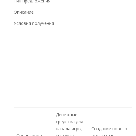
Тип предложения
Описание
Условия получения
Денежные
средства для
начала игры,
Создание нового
Финансовое
которые
аккаунта и