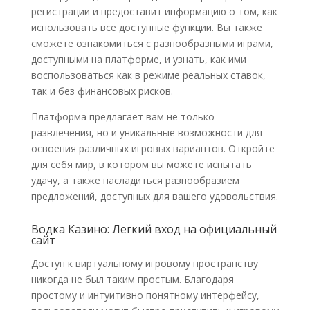
регистрации и предоставит информацию о том, как
использовать все доступные функции. Вы также
сможете ознакомиться с разнообразными играми,
доступными на платформе, и узнать, как ими
воспользоваться как в режиме реальных ставок,
так и без финансовых рисков.
Платформа предлагает вам не только
развлечения, но и уникальные возможности для
освоения различных игровых вариантов. Откройте
для себя мир, в котором вы можете испытать
удачу, а также насладиться разнообразием
предложений, доступных для вашего удовольствия.
Водка Казино: Легкий вход на официальный
сайт
Доступ к виртуальному игровому пространству
никогда не был таким простым. Благодаря
простому и интуитивно понятному интерфейсу,