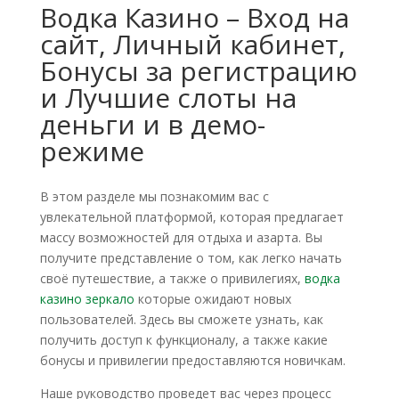
Водка Казино – Вход на
сайт, Личный кабинет,
Бонусы за регистрацию
и Лучшие слоты на
деньги и в демо-
режиме
В этом разделе мы познакомим вас с
увлекательной платформой, которая предлагает
массу возможностей для отдыха и азарта. Вы
получите представление о том, как легко начать
своё путешествие, а также о привилегиях,
водка
казино зеркало
которые ожидают новых
пользователей. Здесь вы сможете узнать, как
получить доступ к функционалу, а также какие
бонусы и привилегии предоставляются новичкам.
Наше руководство проведет вас через процесс