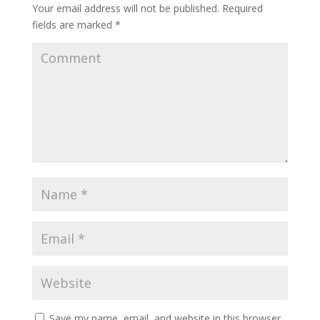
Your email address will not be published.
Required
fields are marked
*
Save my name, email, and website in this browser