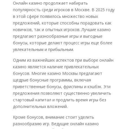
Онлайн казино продолжает набирать
популярность среди игроков в Москве. В 2025 году
в этой сфере появилось множество новых
предложений, которые способны порадовать как
новичков, так и опытных игроков. Лучшие казино
предлагают разнообразные игры и выгодные
бонусы, которые делают процесс игры еще более
увлекательным и прибыльным.
Одним из важнейших аспектов при выборе онлайн
казино является наличие привлекательных
бонусов. Многие казино Москвы предлагают
щедрые бонусные программы, включая
приветственные бонусы, фриспины и кэшбэк. Эти
предложения позволяют существенно увеличить
стартовый капитал и продлить время игры без
дополнительных вложений.
Кроме бонусов, внимание стоит уделить
разнообразию игр. Ведущие онлайн казино