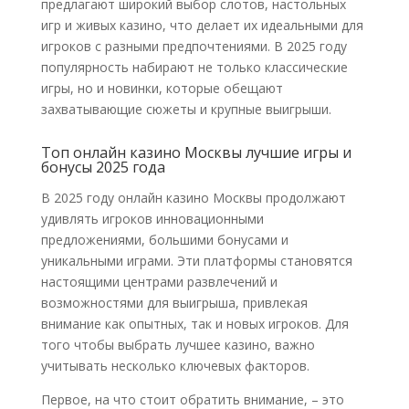
предлагают широкий выбор слотов, настольных
игр и живых казино, что делает их идеальными для
игроков с разными предпочтениями. В 2025 году
популярность набирают не только классические
игры, но и новинки, которые обещают
захватывающие сюжеты и крупные выигрыши.
Топ онлайн казино Москвы лучшие игры и
бонусы 2025 года
В 2025 году онлайн казино Москвы продолжают
удивлять игроков инновационными
предложениями, большими бонусами и
уникальными играми. Эти платформы становятся
настоящими центрами развлечений и
возможностями для выигрыша, привлекая
внимание как опытных, так и новых игроков. Для
того чтобы выбрать лучшее казино, важно
учитывать несколько ключевых факторов.
Первое, на что стоит обратить внимание, – это