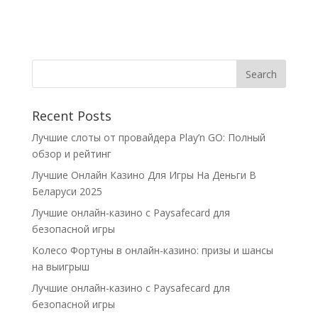
Recent Posts
Лучшие слоты от провайдера Play’n GO: Полный
обзор и рейтинг
Лучшие Онлайн Казино Для Игры На Деньги В
Беларуси 2025
Лучшие онлайн-казино с Paysafecard для
безопасной игры
Колесо Фортуны в онлайн-казино: призы и шансы
на выигрыш
Лучшие онлайн-казино с Paysafecard для
безопасной игры