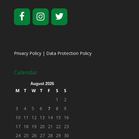
Privacy Policy
|
Data Protection Policy
Calendar
August 2026
M
T
W
T
F
S
S
1
2
3
4
5
6
7
8
9
10
11
12
13
14
15
16
17
18
19
20
21
22
23
24
25
26
27
28
29
30