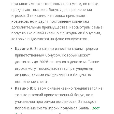
появилась множество новых платформ, которые
предлагают высокие бонусы для привлечения
игроков. Эти казино не только привлекают
новичков, но и дарят постоянным клиентам
дополнительные преимущества. Рассмотрим самые
популярные онлайн казино с выгодными бонусами,
которые выделяются на фоне конкурентов.
Казино А:
Это казино известно своим щедрым
приветственным бонусом, который может
достигать до 200% от первого депозита. Также
игроки могут воспользоваться регулярными
акциями, такими как фриспины и бонусы на
пополнение счета.
Казино B:
В этом онлайн казино предлагается не
только высокий приветственный бонус, но и
уникальная программа лояльности. За каждое
пополнение счета игроки получают баллы,
Beef