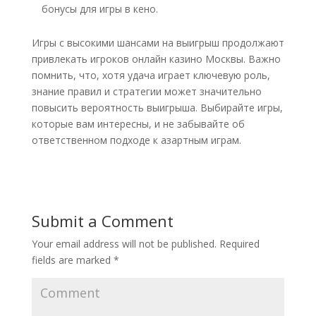
бонусы для игры в кено.
Игры с высокими шансами на выигрыш продолжают
привлекать игроков онлайн казино Москвы. Важно
помнить, что, хотя удача играет ключевую роль,
знание правил и стратегии может значительно
повысить вероятность выигрыша. Выбирайте игры,
которые вам интересны, и не забывайте об
ответственном подходе к азартным играм.
Submit a Comment
Your email address will not be published.
Required
fields are marked
*