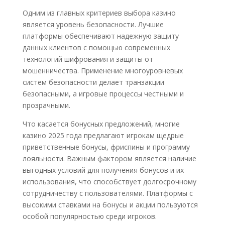
Одним из главных критериев выбора казино
является уровень безопасности. Лучшие
платформы обеспечивают надежную защиту
данных клиентов с помощью современных
технологий шифрования и защиты от
мошенничества. Применение многоуровневых
систем безопасности делает транзакции
безопасными, а игровые процессы честными и
прозрачными.
Что касается бонусных предложений, многие
казино 2025 года предлагают игрокам щедрые
приветственные бонусы, фриспины и программу
лояльности. Важным фактором является наличие
выгодных условий для получения бонусов и их
использования, что способствует долгосрочному
сотрудничеству с пользователями. Платформы с
высокими ставками на бонусы и акции пользуются
особой популярностью среди игроков.