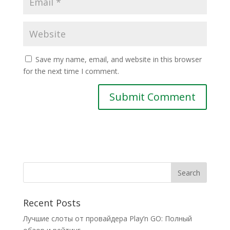
Save my name, email, and website in this browser
for the next time I comment.
Recent Posts
Лучшие слоты от провайдера Play’n GO: Полный