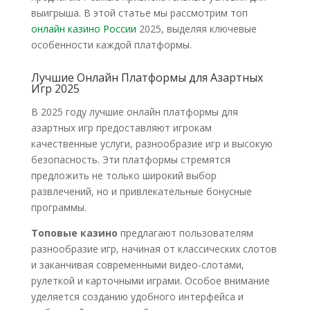
выигрыша. В этой статье мы рассмотрим топ
онлайн казино России
2025, выделяя ключевые
особенности каждой платформы.
Лучшие Онлайн Платформы для Азартных
Игр 2025
В 2025 году лучшие онлайн платформы для
азартных игр предоставляют игрокам
качественные услуги, разнообразие игр и высокую
безопасность. Эти платформы стремятся
предложить не только широкий выбор
развлечений, но и привлекательные бонусные
программы.
Топовые казино
предлагают пользователям
разнообразие игр, начиная от классических слотов
и заканчивая современными видео-слотами,
рулеткой и карточными играми. Особое внимание
уделяется созданию удобного интерфейса и