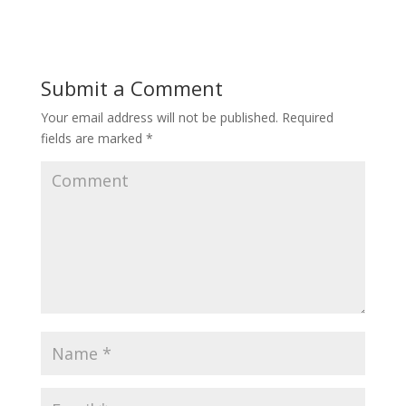
Submit a Comment
Your email address will not be published.
Required
fields are marked
*