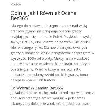
Polsce.
Opinia Jak I Również Ocena
Bet365
Dlatego do niedawna dostępni przecież nad Wisłą
branżowi giganci nie przyjmują obecnie graczy
znajdujących się na terenie Polski. Przykładem wydaje
się być Bet365, czyli jeszcze na początku 2017 roku
lider własnego rynku. Dla nowo zarejestrowanych
graczy bukmacher Bet365 przygotował nadprogram w
wysokości 100% od wpłaty. Maksymalna wysokość
bonusy pozostaje w zależności od kraju, po którym
obecnie gramy. W uk, w którym miejscu jest o
najbardziej popularny wśród polskich graczy, bonus
najlepszy wynosi 500 funtów.
Co Wybrać W Zamian Bet365?
Ja zadałem sobie trochę trudu i przed skorzystaniem z
bonusów przeczytałem ich warunki – polecam tę
lekturę, żeby dokładnie wiedzieć, na jakich zasadach