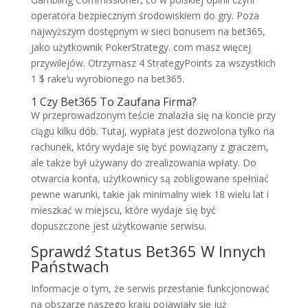
operatora bezpiecznym środowiskiem do gry. Poza
najwyższym dostępnym w sieci bonusem na bet365,
jako użytkownik PokerStrategy. com masz więcej
przywilejów. Otrzymasz 4 StrategyPoints za wszystkich
1 $ rake’u wyrobionego na bet365.
1 Czy Bet365 To Zaufana Firma?
W przeprowadzonym teście znalazła się na koncie przy
ciągu kilku dób. Tutaj, wypłata jest dozwolona tylko na
rachunek, który wydaje się być powiązany z graczem,
ale także był używany do zrealizowania wpłaty. Do
otwarcia konta, użytkownicy są zobligowane spełniać
pewne warunki, takie jak minimalny wiek 18 wielu lat i
mieszkać w miejscu, które wydaje się być
dopuszczone jest użytkowanie serwisu.
Sprawdź Status Bet365 W Innych
Państwach
Informacje o tym, że serwis przestanie funkcjonować
na obszarze naszego kraju pojawiały się już