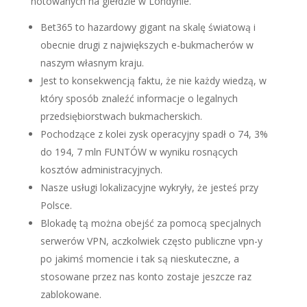
notowanych na giełdzie w Londynie.
Bet365 to hazardowy gigant na skalę światową i
obecnie drugi z największych e-bukmacherów w
naszym własnym kraju.
Jest to konsekwencją faktu, że nie każdy wiedzą, w
który sposób znaleźć informacje o legalnych
przedsiębiorstwach bukmacherskich.
Pochodzące z kolei zysk operacyjny spadł o 74, 3%
do 194, 7 mln FUNTÓW w wyniku rosnących
kosztów administracyjnych.
Nasze usługi lokalizacyjne wykryły, że jesteś przy
Polsce.
Blokadę tą można obejść za pomocą specjalnych
serwerów VPN, aczkolwiek często publiczne vpn-y
po jakimś momencie i tak są nieskuteczne, a
stosowane przez nas konto zostaje jeszcze raz
zablokowane.