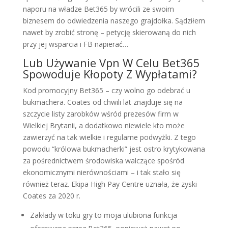
naporu na władze Bet365 by wrócili ze swoim
biznesem do odwiedzenia naszego grajdołka. Sądziłem
nawet by zrobić stronę – petycję skierowaną do nich
przy jej wsparcia i FB napierać…
Lub Używanie Vpn W Celu Bet365
Spowoduje Kłopoty Z Wypłatami?
Kod promocyjny Bet365 – czy wolno go odebrać u
bukmachera. Coates od chwili lat znajduje się na
szczycie listy zarobków wśród prezesów firm w
Wielkiej Brytanii, a dodatkowo niewiele kto może
zawierzyć na tak wielkie i regularne podwyżki. Z tego
powodu “królowa bukmacherki” jest ostro krytykowana
za pośrednictwem środowiska walczące spośród
ekonomicznymi nierównościami – i tak stało się
również teraz. Ekipa High Pay Centre uznała, że zyski
Coates za 2020 r.
Zakłady w toku gry to moja ulubiona funkcja