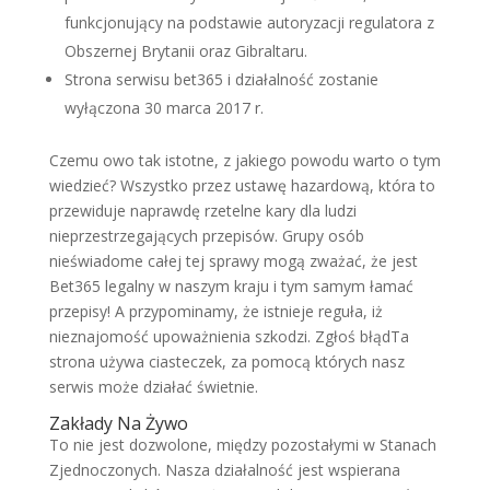
funkcjonujący na podstawie autoryzacji regulatora z
Obszernej Brytanii oraz Gibraltaru.
Strona serwisu bet365 i działalność zostanie
wyłączona 30 marca 2017 r.
Czemu owo tak istotne, z jakiego powodu warto o tym
wiedzieć? Wszystko przez ustawę hazardową, która to
przewiduje naprawdę rzetelne kary dla ludzi
nieprzestrzegających przepisów. Grupy osób
nieświadome całej tej sprawy mogą zważać, że jest
Bet365 legalny w naszym kraju i tym samym łamać
przepisy! A przypominamy, że istnieje reguła, iż
nieznajomość upoważnienia szkodzi. Zgłoś błądTa
strona używa ciasteczek, za pomocą których nasz
serwis może działać świetnie.
Zakłady Na Żywo
To nie jest dozwolone, między pozostałymi w Stanach
Zjednoczonych. Nasza działalność jest wspierana