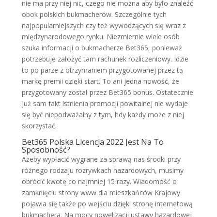
nie ma przy niej nic, czego nie można aby było znaleźć
obok polskich bukmacherów. Szczególnie tych
najpopularniejszych czy też wywodzących się wraz z
międzynarodowego rynku. Niezmiernie wiele osób
szuka informacji o bukmacherze Bet365, ponieważ
potrzebuje założyć tam rachunek rozliczeniowy. Idzie
to po parze z otrzymaniem przygotowanej przez tą
markę premii dzięki start. To ani jedna nowość, że
przygotowany został przez Bet365 bonus. Ostatecznie
już sam fakt istnienia promocji powitalnej nie wydaje
się być niepodważalny z tym, hdy każdy może z niej
skorzystać.
Bet365 Polska Licencja 2022 Jest Na To
Sposobność?
Ażeby wypłacić wygrane za sprawą nas środki przy
różnego rodzaju rozrywkach hazardowych, musimy
obrócić kwotę co najmniej 15 razy. Wiadomość o
zamknięciu strony www dla mieszkańców Krajowy
pojawia się także po wejściu dzięki stronę internetową
bukmachera. Na mocy nowelizacji ustawy hazardowej