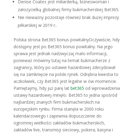
Denise Coates jest miliarderką, bizneswoman i
założycielką globalnej firmy bukmacherskiej Bet365.
Nie nieważny pozostaje również brak dużej imprezy
piłkarskiej w 2019 r..
Polska strona Bet365 bonus powitalnyOczywiście, hdy
dostępny jest po Bet365 bonus powitalny. Na jego
sprawa jest jednak nadzwyczaj mało informacji,
ponieważ mówimy tutaj na temat bukmacherze z
zagranicy, który po ustawie hazardowej zdecydował
się na zamknięcie na polski rynek. Odrębna kwestia to
aczkolwiek, czy Bet365 jest legalne w ów momencie.
Pamiętajmy, hdy już parę lat
bet365
od wprowadzenia
ustawy hazardowej minęło. Bet365 to jedna spośród
najbardziej znanych firm bukmacherskich na
europejskim rynku. Firma stanęła w 2000 roku
kalendarzowego i zapewnia dopuszczenie do
ogromnej wielkości zakładów bukmacherskich,
zakładów live, transmisji sieciowy, pokera, kasyna i