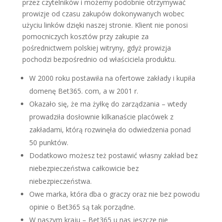
przez czytelników i możemy podobnie otrzymywać
prowizje od czasu zakupów dokonywanych wobec
użyciu linków dzięki naszej stronie. Klient nie ponosi
pomocniczych kosztów przy zakupie za
pośrednictwem polskiej witryny, gdyż prowizja
pochodzi bezpośrednio od właściciela produktu.
W 2000 roku postawiła na ofertowe zakłady i kupiła
domenę Bet365. com, a w 2001 r.
Okazało się, że ma żyłkę do zarządzania – wtedy
prowadziła dosłownie kilkanaście placówek z
zakładami, którą rozwinęła do odwiedzenia ponad
50 punktów.
Dodatkowo możesz też postawić własny zakład bez
niebezpieczeństwa całkowicie bez
niebezpieczeństwa.
Owe marka, która dba o graczy oraz nie bez powodu
opinie o Bet365 są tak porządne.
W naszym kraju – Bet365 u nas jeszcze nie