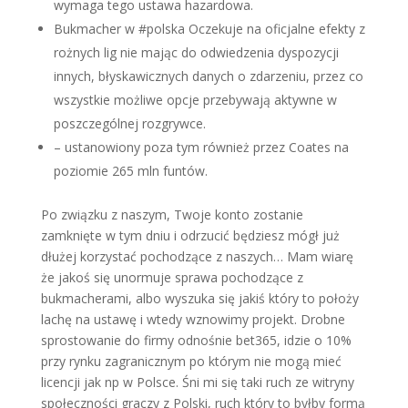
wymaga tego ustawa hazardowa.
Bukmacher w #polska Oczekuje na oficjalne efekty z
rożnych lig nie mając do odwiedzenia dyspozycji
innych, błyskawicznych danych o zdarzeniu, przez co
wszystkie możliwe opcje przebywają aktywne w
poszczególnej rozgrywce.
– ustanowiony poza tym również przez Coates na
poziomie 265 mln funtów.
Po związku z naszym, Twoje konto zostanie
zamknięte w tym dniu i odrzucić będziesz mógł już
dłużej korzystać pochodzące z naszych… Mam wiarę
że jakoś się unormuje sprawa pochodzące z
bukmacherami, albo wyszuka się jakiś który to położy
lachę na ustawę i wtedy wznowimy projekt. Drobne
sprostowanie do firmy odnośnie bet365, idzie o 10%
przy rynku zagranicznym po którym nie mogą mieć
licencji jak np w Polsce. Śni mi się taki ruch ze witryny
społeczności graczy z Polski, ruch który to byłby formą