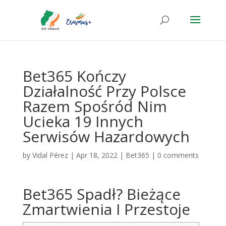
Bet365 Kończy
Działalność Przy Polsce
Razem Spośród Nim
Ucieka 19 Innych
Serwisów Hazardowych
by
Vidal Pérez
|
Apr 18, 2022
|
Bet365
|
0 comments
Bet365 Spadł? Bieżące
Zmartwienia I Przestoje