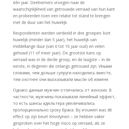
één jaar. Deelnemers vroegen naar de
waarschijnlijkheid van getrouwde verraad van hun kant
en probeerden toen een relatie tot stand te brengen
met de duur van het huwelijk.
Respondenten werden verdeeld in drie groepen: kort
huwelijk (minder dan 5 jaar), het huwelijk van
middellange duur (van 6 tot 10 jaar oud) en velen
gehuwd (11 of meer jaar). De grootste kans op
verraad was in de derde groep, en de laagste – in de
eerste, in degenen die onlangs getrouwd zijn. Иными
словами, чем дольше супруги находились вместе,
тем охотнее они высказывали мысли об измене.
Однако данные мужчин отличались от женских. В
частности, мужчины показывали линейный эффект,
то есть шансы адюльтера увеличивались
пропорционально сроку брака. Bij vrouwen was dit
effect op zijn beurt Krivolyinen – ze hebben vaker
gesproken over het hoge risico op verraad, als ze