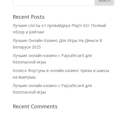
Recent Posts
Лучшие слоты от провайдера Play’n GO: Полный
обзор и рейтинг
Лучшие Онлайн Казино Для Игры На Деньги В
Беларуси 2025
Лучшие онлайн-казино с Paysafecard для
безопасной игры
Колесо Фортуны в онлайн-казино: призы и шансы
на выигрыш
Лучшие онлайн-казино с Paysafecard для
безопасной игры
Recent Comments