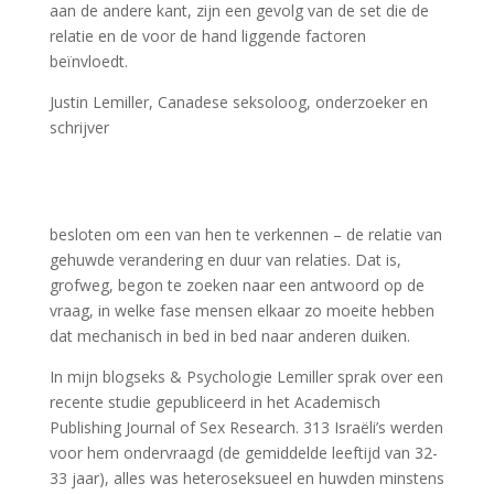
aan de andere kant, zijn een gevolg van de set die de
relatie en de voor de hand liggende factoren
beïnvloedt.
Justin Lemiller, Canadese seksoloog, onderzoeker en
schrijver
https://wings9channel.com/2021/05/17/leona-lewis-
bleeding-love-dj-dark-adrian-funk-remix/
besloten om een ​​van hen te verkennen – de relatie van
gehuwde verandering en duur van relaties. Dat is,
grofweg, begon te zoeken naar een antwoord op de
vraag, in welke fase mensen elkaar zo moeite hebben
dat mechanisch in bed in bed naar anderen duiken.
In mijn blogseks & Psychologie Lemiller sprak over een
recente studie gepubliceerd in het Academisch
Publishing Journal of Sex Research. 313 Israëli’s werden
voor hem ondervraagd (de gemiddelde leeftijd van 32-
33 jaar), alles was heteroseksueel en huwden minstens