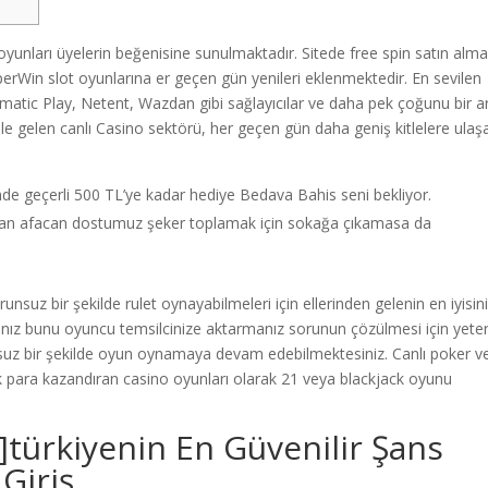
oyunları üyelerin beğenisine sunulmaktadır. Sitede free spin satın alma
rWin slot oyunlarına er geçen gün yenileri eklenmektedir. En sevilen
atic Play, Netent, Wazdan gibi sağlayıcılar ve daha pek çoğunu bir a
hale gelen canlı Casino sektörü, her geçen gün daha geniş kitlelere ulaş
inde geçerli 500 TL’ye kadar hediye Bedava Bahis seni bekliyor.
an afacan dostumuz şeker toplamak için sokağa çıkamasa da
nsuz bir şekilde rulet oynayabilmeleri için ellerinden gelenin en iyisin
sanız bunu oyuncu temsilcinize aktarmanız sorunun çözülmesi için yeterl
suz bir şekilde oyun oynamaya devam edebilmektesiniz. Canlı poker v
ok para kazandıran casino oyunları olarak 21 veya blackjack oyunu
e]türkiyenin En Güvenilir Şans
 Giriş