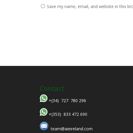
Save my name, email, and website in this br
Contact
+(34) 727 780 296
+(353) 833 472 690
team@aieireland.com