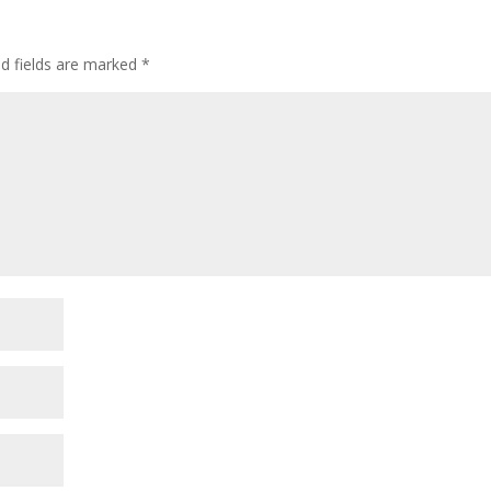
d fields are marked
*