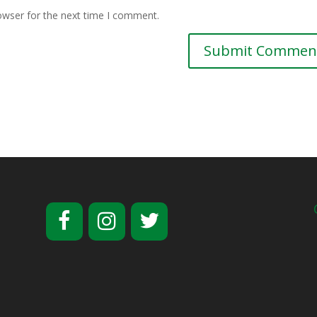
owser for the next time I comment.