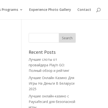
s Programs
Experience Photo Gallery
Contact
Recent Posts
Лучшие слоты от
провайдера Play’n GO:
Полный обзор и рейтинг
Лучшие Онлайн Казино Для
Игры На Деньги В Беларуси
2025
Лучшие онлайн-казино с
Paysafecard для безопасной
игры