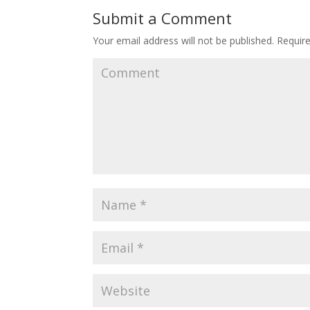
Submit a Comment
Your email address will not be published.
Require