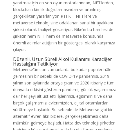
yaratmak için en son oyun motorlarından, NFT’lerden,
blockchain kimlik doğrulamasından ve artırılmış
gerçeklikten yararlanıyor. RTFKT, NFT’lere ve
metaverse teknolojisine odaklanan sanal bir ayakkabı
şirketi olarak faaliyet gösteriyor. Nike’ın bu hamlesi de
şirketin hem NFT hem de metaverse konusunda
önemli adımlar attığının bir göstergesi olarak karşımıza
çıkıyor.
Düzenli, Uzun Süreli Alkol Kullanımı Karaciğer
Hastalığını Tetikliyor
Metaverse’ün son zamanlarda bu kadar popüler hâle
gelmesinin bir sebebi de COVID-19 pandemisi. 2019
yılının son aylarında ortaya çıkan ve 2020 itibariyle tüm
dünyada etkisini gösteren pandemi, günlük yaşamımıza
dair her şeyi alt üst etti. İşlerimizi, eğitimimizi ve daha
birçok çalışmamızı evlerimizden, dijital ortamlardan
yürütmeye başladık. Bu sebeple de Metaverse gibi bir
alternatif evren fikri bizlere, gerçekleşebilmesi daha
mümkün gelmeye başladı. Hatta dev teknoloji şirketleri
haricinde küçük yatırımcılar da bu platformda yerlerini