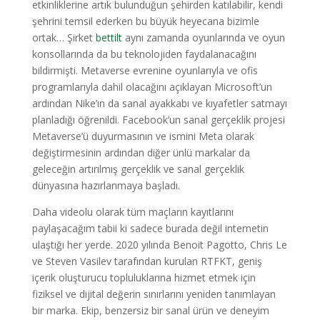
etkinliklerine artık bulunduğun şehirden katılabilir, kendi
şehrini temsil ederken bu büyük heyecana bizimle
ortak… Şirket
bettilt
aynı zamanda oyunlarında ve oyun
konsollarında da bu teknolojiden faydalanacağını
bildirmişti. Metaverse evrenine oyunlarıyla ve ofis
programlarıyla dahil olacağını açıklayan Microsoft’un
ardından Nike’ın da sanal ayakkabı ve kıyafetler satmayı
planladığı öğrenildi. Facebook’un sanal gerçeklik projesi
Metaverse’ü duyurmasının ve ismini Meta olarak
değiştirmesinin ardından diğer ünlü markalar da
geleceğin artırılmış gerçeklik ve sanal gerçeklik
dünyasına hazırlanmaya başladı.
Daha videolu olarak tüm maçların kayıtlarını
paylaşacağım tabii ki sadece burada değil internetin
ulaştığı her yerde. 2020 yılında Benoit Pagotto, Chris Le
ve Steven Vasilev tarafından kurulan RTFKT, geniş
içerik oluşturucu topluluklarına hizmet etmek için
fiziksel ve dijital değerin sınırlarını yeniden tanımlayan
bir marka. Ekip, benzersiz bir sanal ürün ve deneyim