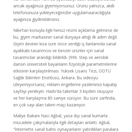
ancak ayağınıza giyemiyorsunuz. Ürünü yalnızca, akıllı
telefonunuza yükleyeceğinizbir uygulamaaracılığıyla
ayağınıza giydirebilirsiniz.
Nike’tan konuyla ilgili henüz resmi açıklama gelmese de
bu, giyim markasının sanal dünyaya attığı ilk adım değil.
Giyim devinin kısa süre önce verdiği iş ilanlarında sanal
ayakkabı tasarımcısı ve benzer ürünler için sanal
tasarımcılar arandığı bildirildi. (996. Step ve aerobik
dansın üniversiteli bayanların fizyolojik parametrelerine
etkisinin karşılaştırılması. Yüksek Lisans Tezi, ODTÜ
Sağlık Bilimleri Enstitüsü, Ankara. Bu videoyu
izleyemiyorsanız, reklam engelleme yazılımınızı kapatıp
sayfayı yenileyin. Hado’da takımlar 3 kişiden oluşuyor
ve her karşılaşma 80 saniye sürüyor. Bu süre zarfında,
en çok sayı alan takım maçı kazanıyor.
Maliye Bakanı Naci Ağbal, yasa dışı sanal kumarla
mücadele çalışmalarıyla ilgili detayları anlattı. Ağbal,
“İnternette sanal bahis oynayanların yatırdıkları paralara