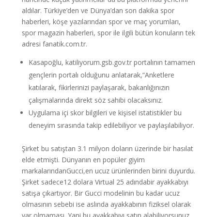
aldılar. Türkiye’den ve Dünya’dan son dakika spor
haberleri, köşe yazılarından spor ve maç yorumları,
spor magazin haberleri, spor ile ilgili bütün konuların tek
adresi fanatik.com.tr.
Kasapoğlu, katiliyorum.gsb.gov.tr portalının tamamen
gençlerin portalı olduğunu anlatarak,“Anketlere
katılarak, fikirlerinizi paylaşarak, bakanlığınızın
çalışmalarında direkt söz sahibi olacaksınız.
Uygulama içi skor bilgileri ve kişisel istatistikler bu
deneyim sırasında takip edilebiliyor ve paylaşılabiliyor.
Şirket bu satıştan 3.1 milyon doların üzerinde bir hasılat
elde etmişti. Dünyanın en popüler giyim
markalarındanGucci,en ucuz ürünlerinden birini duyurdu.
Şirket sadece12 dolara Virtual 25 adındabir ayakkabıyı
satışa çıkartıyor. Bir Gucci modelinin bu kadar ucuz
olmasının sebebi ise aslında ayakkabının fiziksel olarak
var olmaması. Yani bu ayakkabıyı satın alabiliyorsunuz