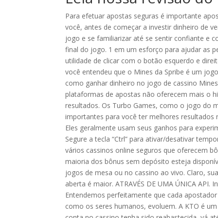
Para efetuar apostas seguras é importante ap
você, antes de começar a investir dinheiro de 
jogo e se familiarizar até se sentir confiante e
final do jogo. 1 em um esforço para ajudar as
utilidade de clicar com o botão esquerdo e dire
você entendeu que o Mines da Spribe é um jogo
como ganhar dinheiro no jogo de cassino Mines.
plataformas de apostas não oferecem mais o his
resultados. Os Turbo Games, como o jogo do mi
importantes para você ter melhores resultados
Eles geralmente usam seus ganhos para experime
Segure a tecla “Ctrl” para ativar/desativar te
vários cassinos online seguros que oferecem bô
maioria dos bônus sem depósito esteja disponív
jogos de mesa ou no cassino ao vivo. Claro, su
aberta é maior. ATRAVÉS DE UMA ÚNICA API. Inte
Entendemos perfeitamente que cada apostador tê
como os seres humanos, evoluem. A KTO é um s
conta no cassino tenha sido reabastecida, vá até 