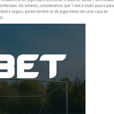
sconhecidas. No entanto, consideramos que 1 real é muito pouco par
iável e seguro, porém lembre se de jogar mines em uma casa de
go.