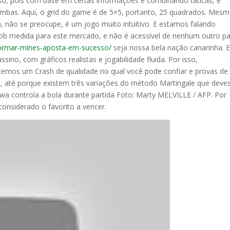
o, pois com base em certas informações e combinando táticas, é
ombas. Aqui, o grid do game é de 5×5, portanto, 25 quadrados. Mes
, não se preocupe, é um jogo muito intuitivo. E estamos falando
o sob medida para este mercado, e não é acessível de nenhum outro pa
sformar-mines-aposta-em-sucesso/
seja nossa bela nação canarinha. 
ino, com gráficos realistas e jogabilidade fluida. Por isso,
emos um Crash de qualidade no qual você pode confiar e provas de
s, até porque existem três variações do método Martingale que deve
awa controla a bola durante partida Foto: Marty MELVILLE / AFP. Por
considerado o favorito a vencer.